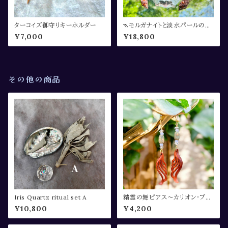
ターコイズ御守りキーホルダー
⳹モルガナイトと淡水パールのペ
ンダント⳼
¥7,000
¥18,800
その他の商品
Iris Quartz ritual set A
精霊の舞ピアス〜カリオン・ブル
ーレースアゲート・クリスタル〜
¥10,800
¥4,200