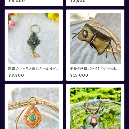
¥6,000
¥3,500
n〜
恐竜のマクラメ編みキーホルダ
手巻き煙草ポーチ【アゲート瑪
ー《3EYE6SENSE×Sunshine
瑙】
¥8,800
¥15,000
Spirit》