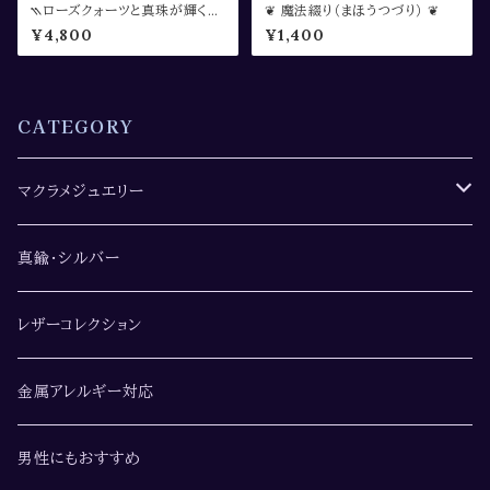
⳹ローズクォーツと真珠が輝くブ
❦ 魔法綴り（まほうつづり） ❦
レスレット⳼
¥4,800
¥1,400
CATEGORY
マクラメジュエリー
ペンダント・ネックレス
真鍮・シルバー
レザーコレクション
金属アレルギー対応
男性にもおすすめ