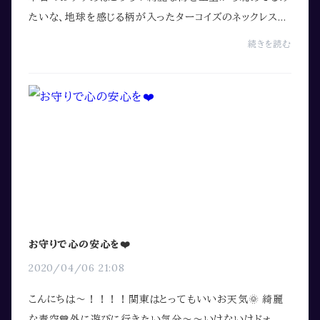
たいな、地球を感じる柄が入ったターコイズのネックレスで
す。男性に着けて頂けるように、スッキリしたデザインの中
続きを読む
に、サンスピらしい編み柄を取り入れ、...
お守りで心の安心を❤️
2020/04/06 21:08
こんにちは〜！！！！関東はとってもいいお天気🌞 綺麗
な青空💙外に遊びに行きたい気分〜〜いけないけドォ、、、