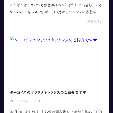
こんばんは〜❣️いつもは音楽イベントばかりで出店している
SunshineSpiritですがっ、10月からマルシェに参加する
ことになりましたっ😻音楽イベントには来られない方にも、
続きを読む
遊びに来て頂きやすいと思うので、新しい...
ターコイズのマクラメネックレスのご紹介です💗
2020/04/23 12:15
本日のおすすめはこちら💚綺麗な海を上空から眺めてるみ