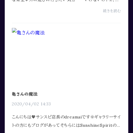
皆さまに、お楽しみをお届けしたく、Sunhhine Spiritの冒
続きを読む
険の記憶を、ギャラリー内のブログにシェ...
亀さんの魔法
2020/04/02 14:33
こんにちは💖サンスピ店長のdreamaiです🌞ギャラリーサイ
トの方にもブログがあってそちらにはSunshineSpiritの原