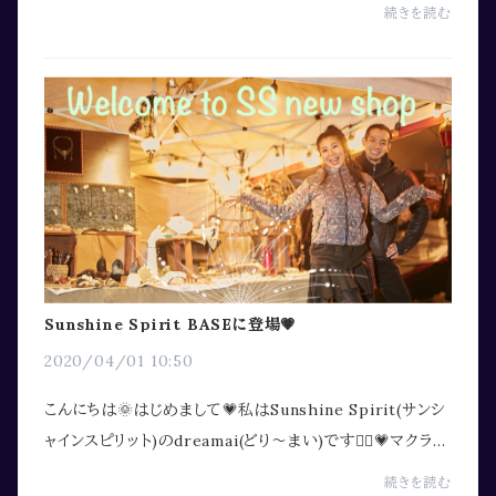
点である海外フェスに参加した時の冒険談を綴っていくの
続きを読む
で、合わせてご覧くださいませ❤️https://ww...
Sunshine Spirit BASEに登場💗
2020/04/01 10:50
こんにちは🌞はじめまして💗私はSunshine Spirit(サンシ
ャインスピリット)のdreamai(どり〜まい)です🧚‍♀️💗マクラメ
を初めて10年超えました、今までは、手売りにこだわり、野
続きを読む