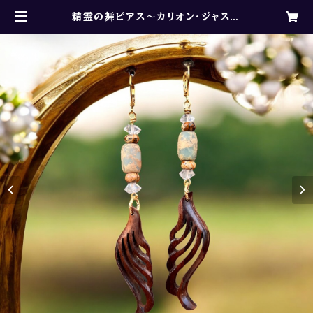
精霊の舞ピアス〜カリオン・ジャスパ
ー・クリスタル〜 | ✴︎Sunshine Spi
rit ✴︎