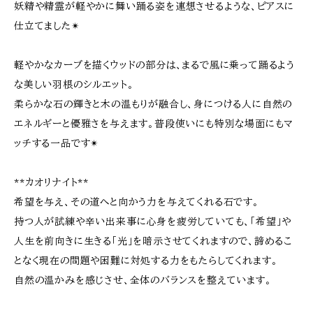
妖精や精霊が軽やかに舞い踊る姿を連想させるような、ピアスに
仕立てました✴︎
軽やかなカーブを描くウッドの部分は、まるで風に乗って踊るよう
な美しい羽根のシルエット。
柔らかな石の輝きと木の温もりが融合し、身につける人に自然の
エネルギーと優雅さを与えます。普段使いにも特別な場面にもマ
ッチする一品です✴︎
**カオリナイト**
希望を与え、その道へと向かう力を与えてくれる石です。
持つ人が試練や辛い出来事に心身を疲労していても、「希望」や
人生を前向きに生きる「光」を暗示させてくれますので、諦めるこ
となく現在の問題や困難に対処する力をもたらしてくれます。
自然の温かみを感じさせ、全体のバランスを整えています。