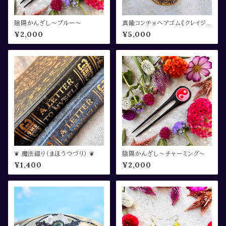
陰陽かんざし〜ブルー〜
真鍮コンチョヘアゴム《クレイジ
ージャスパー》
¥2,000
¥5,000
❦ 魔法綴り（まほうつづり） ❦
陰陽かんざし〜チャーミング〜
¥1,400
¥2,000