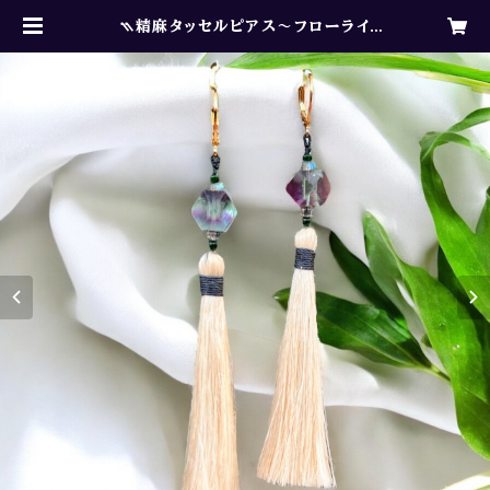
⳹精麻タッセルピアス〜フローライ
ト〜⳼ | ✴︎Sunshine Spirit ✴︎