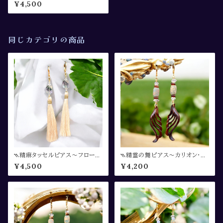
イト〜⳼
¥4,500
同じカテゴリの商品
⳹精麻タッセルピアス〜フローラ
⳹精霊の舞ピアス〜カリオン・ア
イト〜⳼
ゲート・クリスタル〜⳼
¥4,500
¥4,200