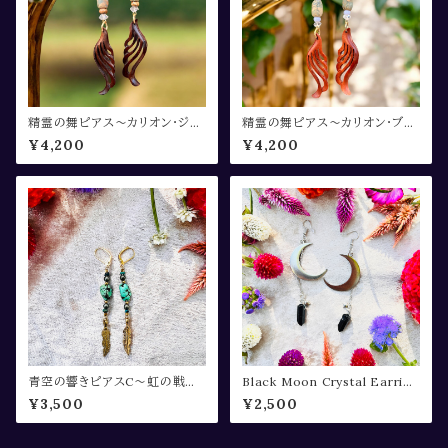
精霊の舞ピアス〜カリオン・ジャ
精霊の舞ピアス〜カリオン・ブル
スパー・クリスタル〜
ーレースアゲート・クリスタル〜
¥4,200
¥4,200
青空の響きピアスC〜虹の戦士c
Black Moon Crystal Earring
ollection〜〜
s〜Witch‘s Selection〜
¥3,500
¥2,500