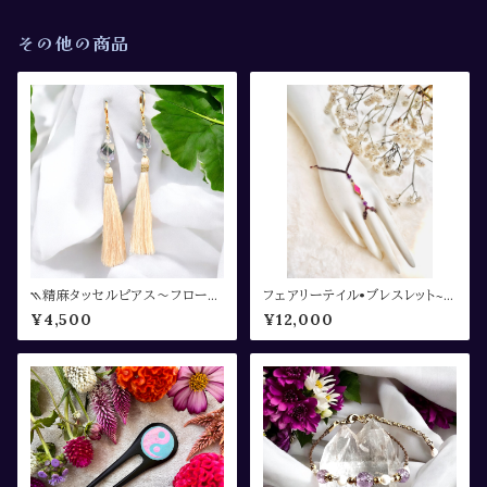
その他の商品
⳹精麻タッセルピアス〜フローラ
フェアリーテイル•ブレスレット~f
イト〜⳼
airy collection~
¥4,500
¥12,000