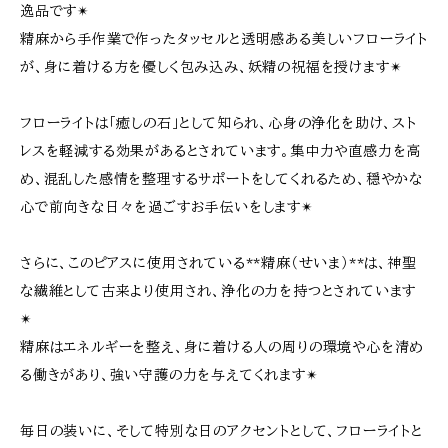
逸品です✴︎
精麻から手作業で作ったタッセルと透明感ある美しいフローライト
が、身に着ける方を優しく包み込み、妖精の祝福を授けます✴︎
フローライトは「癒しの石」として知られ、心身の浄化を助け、スト
レスを軽減する効果があるとされています。集中力や直感力を高
め、混乱した感情を整理するサポートをしてくれるため、穏やかな
心で前向きな日々を過ごすお手伝いをします✴︎
さらに、このピアスに使用されている**精麻（せいま）**は、神聖
な繊維として古来より使用され、浄化の力を持つとされています
✴︎
精麻はエネルギーを整え、身に着ける人の周りの環境や心を清め
る働きがあり、強い守護の力を与えてくれます✴︎
毎日の装いに、そして特別な日のアクセントとして、フローライトと