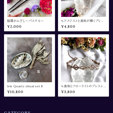
陰陽かんざし〜パステル〜
⳹アメジストと真珠が輝くブレス
レット⳼
¥2,000
¥4,800
Iris Quartz ritual set B
⳹真珠とフローライトのブレスレッ
ト⳼
¥10,800
¥3,800
CATEGORY